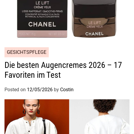
l
i
h
r
e
r
D
GESICHTSPFLEGE
u
f
Die besten Augencremes 2026 – 17
t
Favoriten im Test
v
i
Posted on
12/05/2026
by
Costin
e
l
f
a
l
t