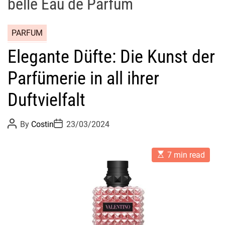
belle Eau de Parfum
PARFUM
Elegante Düfte: Die Kunst der
Parfümerie in all ihrer
Duftvielfalt
P
P
By
Costin
23/03/2024
o
o
s
s
t
t
E
A
D
7 min read
s
u
a
t
t
t
i
h
e
m
o
a
r
t
e
d