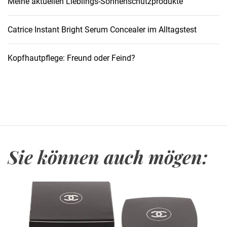
Meine aktuellen Lieblings-Sonnenschutzprodukte
t
d
e
Catrice Instant Bright Serum Concealer im Alltagstest
r
P
Kopfhautpflege: Freund oder Feind?
a
r
f
ü
m
e
r
Sie können auch mögen:
i
e
i
n
a
l