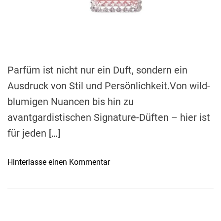
r
e
a
d
t
i
m
e
Parfüm ist nicht nur ein Duft, sondern ein
Ausdruck von Stil und Persönlichkeit.Von wild-
blumigen Nuancen bis hin zu
avantgardistischen Signature-Düften – hier ist
für jeden
[…]
o
Hinterlasse einen Kommentar
n
E
l
e