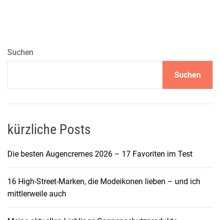
g
a
n
t
e
Suchen
D
Suchen
ü
f
t
e
:
kürzliche Posts
D
i
Die besten Augencremes 2026 – 17 Favoriten im Test
e
K
16 High-Street-Marken, die Modeikonen lieben – und ich
u
mittlerweile auch
n
s