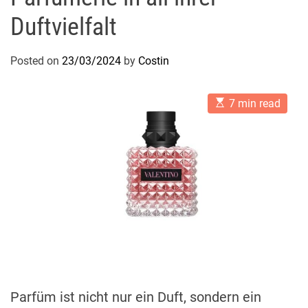
Duftvielfalt
Posted on
23/03/2024
by
Costin
E
7 min read
s
t
i
m
a
t
e
d
r
e
a
d
t
i
m
e
Parfüm ist nicht nur ein Duft, sondern ein