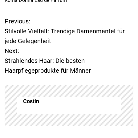
Roma Donna Eau de Parfum
Previous:
B
Stilvolle Vielfalt: Trendige Damenmäntel für
e
jede Gelegenheit
Next:
i
Strahlendes Haar: Die besten
t
Haarpflegeprodukte für Männer
r
a
Costin
g
s