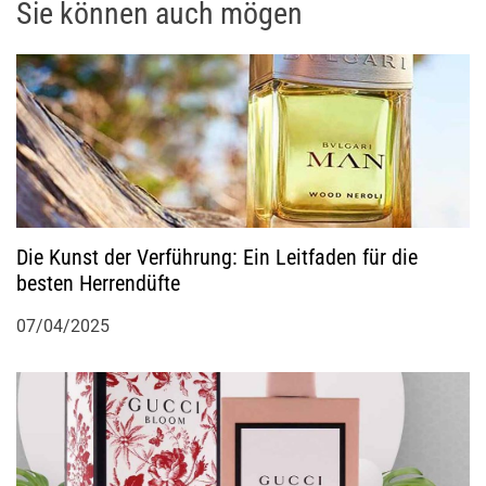
n
Sie können auch mögen
a
v
i
g
Die Kunst der Verführung: Ein Leitfaden für die
a
besten Herrendüfte
t
07/04/2025
i
o
n