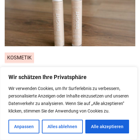
KOSMETIK
Catrice Instant Bright Serum
Wir schätzen Ihre Privatsphäre
Concealer im Alltagstest
Wir verwenden Cookies, um Ihr Surferlebnis zu verbessern,
personalisierte Anzeigen oder Inhalte einzusetzen und unseren
Posted on
13/03/2026
by
Costin
Datenverkehr zu analysieren. Wenn Sie auf „Alle akzeptieren"
klicken, stimmen Sie der Anwendung von Cookies zu.
Anpassen
Alles ablehnen
Alle akzeptieren