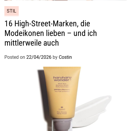
f
STIL
n
e
16 High-Street-Marken, die
t
Modeikonen lieben – und ich
e
mittlerweile auch
Posted on
22/04/2026
by
Costin