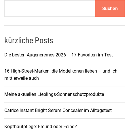
u
t
r
Suchen
f
e
g
a
z
e
u
t
g
m
kürzliche Posts
r
a
a
s
k
g
Die besten Augencremes 2026 – 17 Favoriten im Test
e
e
n
l
n
16 High-Street-Marken, die Modeikonen lieben – und ich
l
–
a
mittlerweile auch
o
b
s
i
v
e
Meine aktuellen Lieblings-Sonnenschutzprodukte
s
r
m
i
H
Catrice Instant Bright Serum Concealer im Alltagstest
i
a
g
r
u
e
Kopfhautpflege: Freund oder Feind?