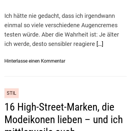
m
e
Ich hätte nie gedacht, dass ich irgendwann
einmal so viele verschiedene Augencremes
testen würde. Aber die Wahrheit ist: Je älter
ich werde, desto sensibler reagiere
[…]
o
Hinterlasse einen Kommentar
n
D
i
e
STIL
b
16 High-Street-Marken, die
e
s
Modeikonen lieben – und ich
t
e