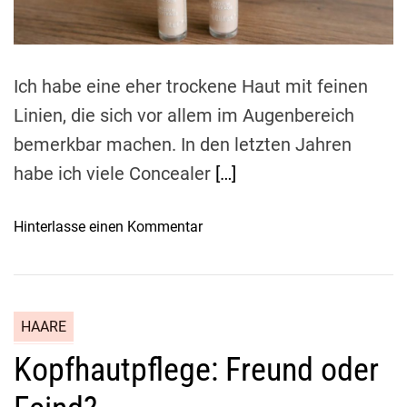
l
d
i
t
i
t
i
m
n
t
e
g
l
Ich habe eine eher trockene Haut mit feinen
s
e
Linien, die sich vor allem im Augenbereich
-
r
S
bemerkbar machen. In den letzten Jahren
w
o
e
habe ich viele Concealer
[…]
n
i
n
l
o
Hinterlasse einen Kommentar
e
e
n
n
a
C
s
u
a
c
c
t
h
h
HAARE
r
u
Kopfhautpflege: Freund oder
i
t
c
z