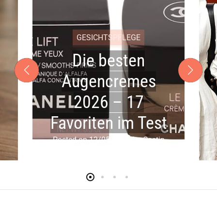
GESICHTSPFLEGE
Die besten
Augencremes
2026 – 17
Favoriten im Test
Posted on
12/05/2026
by
Costin