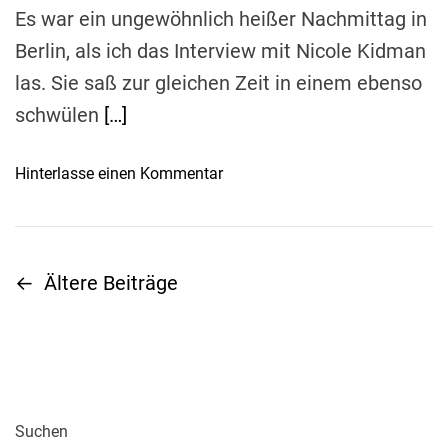
g
Es war ein ungewöhnlich heißer Nachmittag in
e
Berlin, als ich das Interview mit Nicole Kidman
z
las. Sie saß zur gleichen Zeit in einem ebenso
u
r
schwülen
[…]
f
a
o
Hinterlasse einen Kommentar
l
n
s
D
c
r
h
e
←
Ältere Beiträge
B
e
i
n
S
e
Z
c
e
h
i
i
r
t
i
t
Suchen
a
t