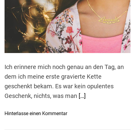
m
o
a
r
s
t
s
e
d
L
r
i
e
a
p
d
p
t
i
e
m
n
e
p
Ich erinnere mich noch genau an den Tag, an
f
dem ich meine erste gravierte Kette
l
geschenkt bekam. Es war kein opulentes
e
Geschenk, nichts, was man
[…]
g
e
–
o
Hinterlasse einen Kommentar
E
n
i
P
n