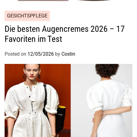
i
p
d
-
GESICHTSPFLEGE
m
A
a
Die besten Augencremes 2026 – 17
r
n
t
Favoriten im Test
g
i
e
s
Posted on
12/05/2026
by
Costin
l
t
e
d
r
i
n
e
t
A
h
u
a
g
b
e
e
n
ö
f