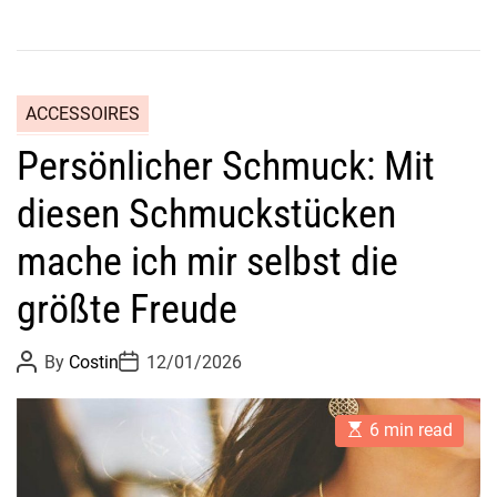
?
n
C
o
l
ACCESSOIRES
o
Persönlicher Schmuck: Mit
u
r
diesen Schmuckstücken
p
o
mache ich mir selbst die
p
:
größte Freude
F
r
P
P
By
Costin
12/01/2026
o
o
e
s
s
s
t
t
E
A
D
6 min read
h
s
u
a
K
t
t
t
i
h
e
i