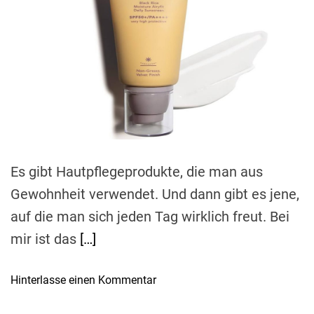
t
i
h
e
m
o
-
a
r
M
t
e
a
d
r
r
e
k
a
e
d
t
n
i
m
,
e
d
Es gibt Hautpflegeprodukte, die man aus
i
Gewohnheit verwendet. Und dann gibt es jene,
e
M
auf die man sich jeden Tag wirklich freut. Bei
o
mir ist das
[…]
d
e
o
Hinterlasse einen Kommentar
i
n
k