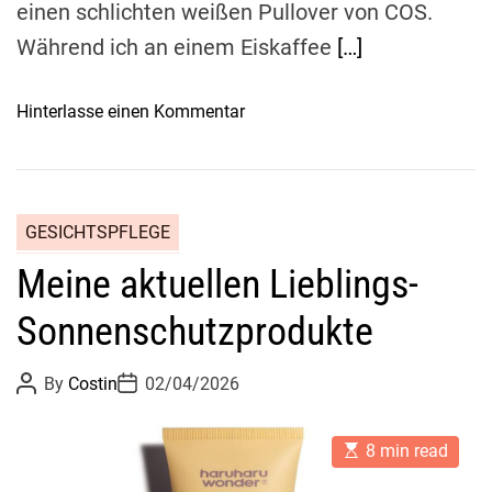
einen schlichten weißen Pullover von COS.
7
F
Während ich an einem Eiskaffee
[…]
a
v
o
Hinterlasse einen Kommentar
o
n
r
1
i
6
t
H
GESICHTSPFLEGE
e
i
n
Meine aktuellen Lieblings-
g
i
h
m
Sonnenschutzprodukte
-
T
S
e
P
P
By
Costin
02/04/2026
t
o
o
s
r
s
s
t
t
t
e
E
A
D
8 min read
s
u
a
e
t
t
t