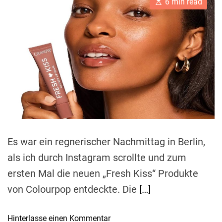
g
E
A
D
6 min read
s
s
u
a
e
t
t
t
t
i
h
e
:
e
m
o
F
s
a
r
t
r
t
e
e
d
r
u
e
n
a
d
d
t
o
i
m
d
e
e
Es war ein regnerischer Nachmittag in Berlin,
r
als ich durch Instagram scrollte und zum
F
ersten Mal die neuen „Fresh Kiss“ Produkte
e
i
von Colourpop entdeckte. Die
[…]
n
d
o
Hinterlasse einen Kommentar