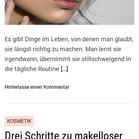
e
o
e
a
-
l
d
t
T
b
i
r
m
s
e
e
t
Es gibt Dinge im Leben, von denen man glaubt,
n
d
d
sie längst richtig zu machen. Man lernt sie
i
s
e
irgendwann, übernimmt sie stillschweigend in
s
g
die tägliche Routine
[…]
o
r
l
ö
l
o
Hinterlasse einen Kommentar
ß
t
n
t
e
I
e
s
c
F
t
h
r
KOSMETIK
d
h
e
Drei Schritte zu makelloser
u
a
u