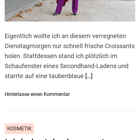
:
a
e
d
M
t
L
i
i
m
i
t
e
p
d
Eigentlich wollte ich an diesem verregneten
p
i
Dienstagmorgen nur schnell frische Croissants
e
e
n
holen. Stattdessen stand ich plötzlich im
s
e
Schaufenster eines Secondhand-Ladens und
n
starrte auf eine taubenblaue
[…]
S
c
o
Hinterlasse einen Kommentar
h
n
m
H
u
e
c
r
k
KOSMETIK
b
s