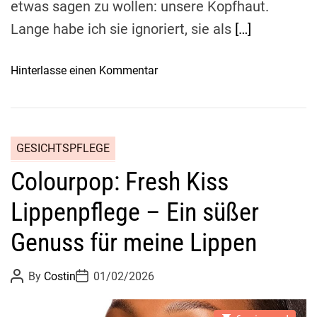
m
etwas sagen zu wollen: unsere Kopfhaut.
C
Lange habe ich sie ignoriert, sie als
[…]
o
n
o
Hinterlasse einen Kommentar
c
n
e
K
a
o
l
p
e
GESICHTSPFLEGE
f
r
Colourpop: Fresh Kiss
h
i
a
m
Lippenpflege – Ein süßer
u
A
t
l
Genuss für meine Lippen
p
l
f
t
P
P
By
Costin
01/02/2026
l
a
o
o
s
s
e
g
t
t