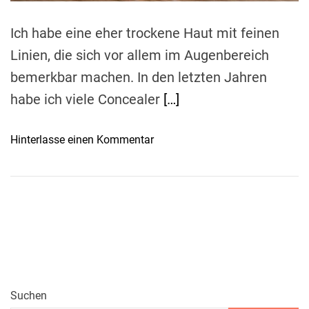
m
e
Ich habe eine eher trockene Haut mit feinen
Linien, die sich vor allem im Augenbereich
bemerkbar machen. In den letzten Jahren
habe ich viele Concealer
[…]
o
Hinterlasse einen Kommentar
n
C
a
t
r
i
c
e
I
Suchen