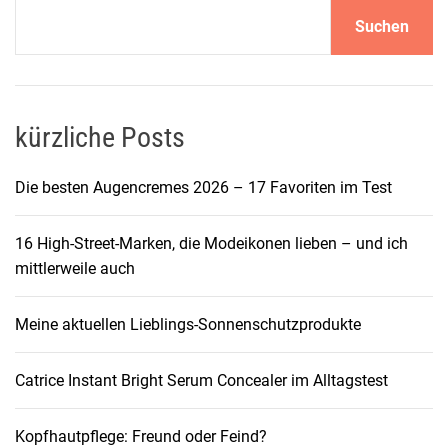
n
Suchen
s
t
a
n
t
kürzliche Posts
B
r
Die besten Augencremes 2026 – 17 Favoriten im Test
i
g
16 High-Street-Marken, die Modeikonen lieben – und ich
h
mittlerweile auch
t
S
Meine aktuellen Lieblings-Sonnenschutzprodukte
e
r
u
Catrice Instant Bright Serum Concealer im Alltagstest
m
C
Kopfhautpflege: Freund oder Feind?