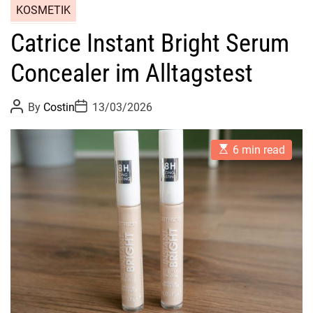
KOSMETIK
Catrice Instant Bright Serum
Concealer im Alltagstest
P
P
By
Costin
13/03/2026
o
o
s
s
t
t
E
A
D
6 min read
s
u
a
t
t
t
i
h
e
m
o
a
r
t
e
d
r
e
a
d
t
i