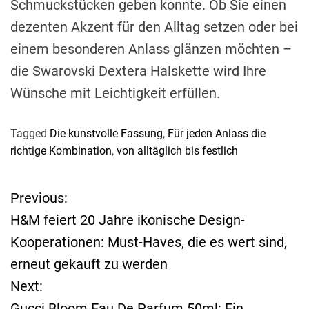
Schmuckstücken geben konnte. Ob Sie einen
dezenten Akzent für den Alltag setzen oder bei
einem besonderen Anlass glänzen möchten –
die Swarovski Dextera Halskette wird Ihre
Wünsche mit Leichtigkeit erfüllen.
Tagged
Die kunstvolle Fassung
,
Für jeden Anlass die
richtige Kombination
,
von alltäglich bis festlich
Previous:
B
H&M feiert 20 Jahre ikonische Design-
e
Kooperationen: Must-Haves, die es wert sind,
erneut gekauft zu werden
i
Next:
t
Gucci Bloom Eau De Parfum 50ml: Ein