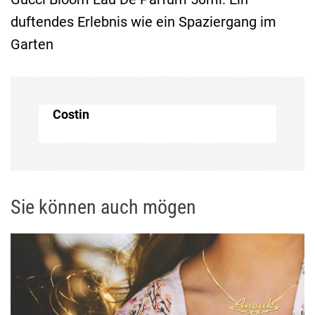
duftendes Erlebnis wie ein Spaziergang im
r
Garten
a
g
Costin
s
n
a
Sie können auch mögen
v
i
g