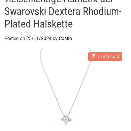
Swarovski Dextera Rhodium-
Plated Halskette
Posted on
25/11/2024
by
Costin
E
7 min read
s
t
i
m
a
t
e
d
r
e
a
d
t
i
m
e