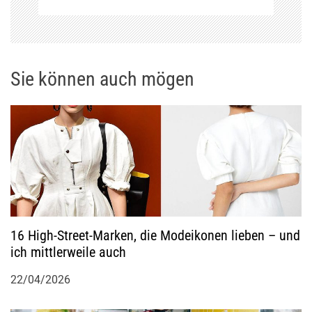
s
n
Sie können auch mögen
a
v
i
g
a
16 High-Street-Marken, die Modeikonen lieben – und
ich mittlerweile auch
t
22/04/2026
i