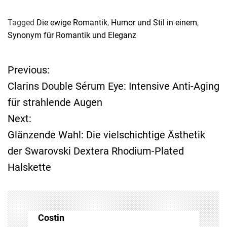
Tagged
Die ewige Romantik
,
Humor und Stil in einem
,
Synonym für Romantik und Eleganz
Previous:
B
Clarins Double Sérum Eye: Intensive Anti-Aging
e
für strahlende Augen
Next:
i
Glänzende Wahl: Die vielschichtige Ästhetik
t
der Swarovski Dextera Rhodium-Plated
Halskette
r
a
g
Costin