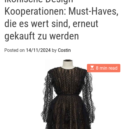
Kooperationen: Must-Haves,
die es wert sind, erneut
gekauft zu werden
Posted on
14/11/2024
by
Costin
E
8 min read
s
t
i
m
a
t
e
d
r
e
a
d
t