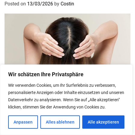
Posted on
13/03/2026
by
Costin
Wir schätzen Ihre Privatsphäre
Wir verwenden Cookies, um Ihr Surferlebnis zu verbessern,
personalisierte Anzeigen oder Inhalte einzusetzen und unseren
HAARE
Datenverkehr zu analysieren. Wenn Sie auf „Alle akzeptieren"
klicken, stimmen Sie der Anwendung von Cookies zu.
Kopfhautpflege: Freund oder Feind?
Anpassen
Alles ablehnen
Alle akzeptieren
Posted on
21/02/2026
by
Costin