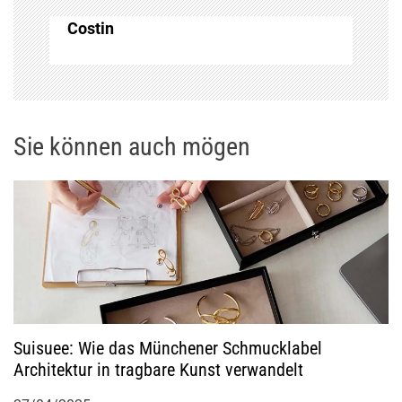
a
Costin
g
s
n
Sie können auch mögen
a
v
i
g
Suisuee: Wie das Münchener Schmucklabel
a
Architektur in tragbare Kunst verwandelt