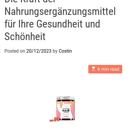
Nahrungsergänzungsmittel
für Ihre Gesundheit und
Schönheit
Posted on
20/12/2023
by
Costin
E
6 min read
s
t
i
m
a
t
e
d
r
e
a
d
t