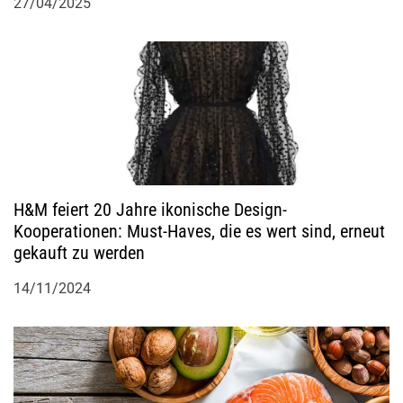
t
27/04/2025
i
o
n
H&M feiert 20 Jahre ikonische Design-
Kooperationen: Must-Haves, die es wert sind, erneut
gekauft zu werden
14/11/2024