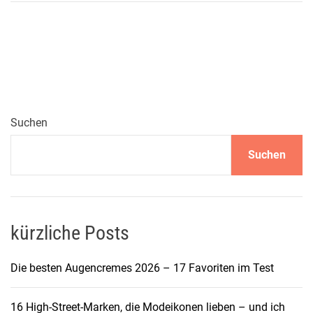
U
L
I
E
R
L
ä
Suchen
s
Suchen
s
i
g
e
r
kürzliche Posts
S
t
Die besten Augencremes 2026 – 17 Favoriten im Test
r
i
16 High-Street-Marken, die Modeikonen lieben – und ich