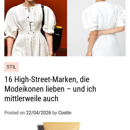
l
l
e
W
ä
r
m
e
f
ü
STIL
r
16 High-Street-Marken, die
H
Modeikonen lieben – und ich
e
r
mittlerweile auch
b
s
Posted on
22/04/2026
by
Costin
t
u