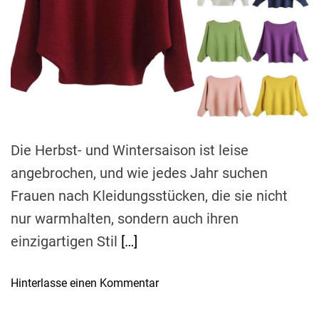
e
d
r
e
a
d
t
i
m
e
Die Herbst- und Wintersaison ist leise
angebrochen, und wie jedes Jahr suchen
Frauen nach Kleidungsstücken, die sie nicht
nur warmhalten, sondern auch ihren
einzigartigen Stil
[…]
o
Hinterlasse einen Kommentar
n
F