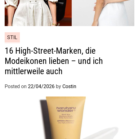
a
b
s
o
l
STIL
u
16 High-Street-Marken, die
t
Modeikonen lieben – und ich
a
n
mittlerweile auch
g
e
Posted on
22/04/2026
by
Costin
s
a
g
t