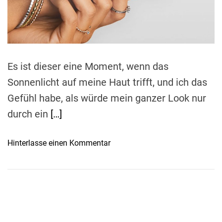
e
a
d
t
i
m
e
Es ist dieser eine Moment, wenn das
Sonnenlicht auf meine Haut trifft, und ich das
Gefühl habe, als würde mein ganzer Look nur
durch ein
[…]
o
Hinterlasse einen Kommentar
n
D
i
e
s
e