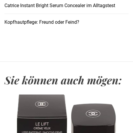
m
Catrice Instant Bright Serum Concealer im Alltagstest
S
o
Kopfhautpflege: Freund oder Feind?
m
m
e
r
2
0
2
Sie können auch mögen:
5
u
n
v
e
r
z
i