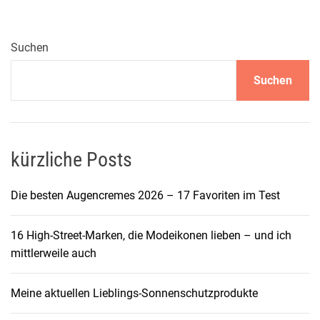
S
c
h
Suchen
m
Suchen
u
c
k
s
t
kürzliche Posts
ü
c
Die besten Augencremes 2026 – 17 Favoriten im Test
k
e
16 High-Street-Marken, die Modeikonen lieben – und ich
s
mittlerweile auch
i
n
Meine aktuellen Lieblings-Sonnenschutzprodukte
d
i