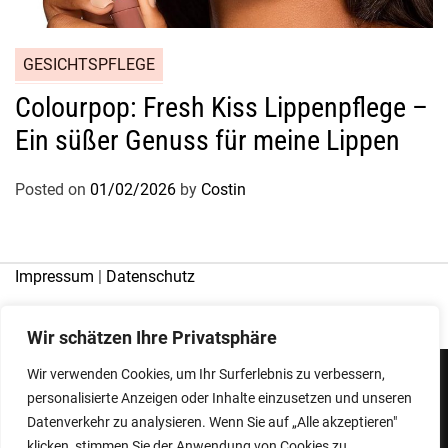
GESICHTSPFLEGE
Colourpop: Fresh Kiss Lippenpflege –
Ein süßer Genuss für meine Lippen
Posted on
01/02/2026
by
Costin
Impressum
|
Datenschutz
Wir schätzen Ihre Privatsphäre
Wir verwenden Cookies, um Ihr Surferlebnis zu verbessern,
personalisierte Anzeigen oder Inhalte einzusetzen und unseren
Copyright © 2026
Datenverkehr zu analysieren. Wenn Sie auf „Alle akzeptieren"
Designed & Developed by
ThemeinWP Team
klicken, stimmen Sie der Anwendung von Cookies zu.