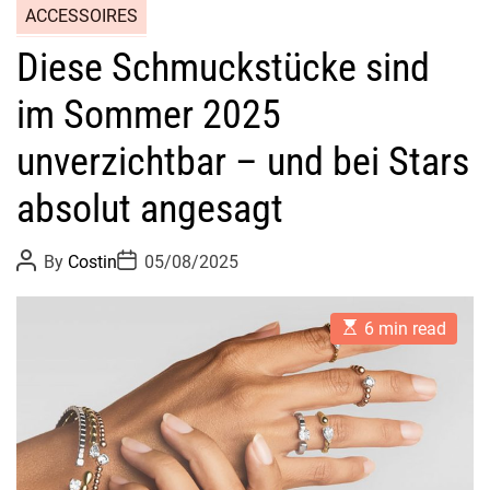
ACCESSOIRES
Diese Schmuckstücke sind
im Sommer 2025
unverzichtbar – und bei Stars
absolut angesagt
P
P
By
Costin
05/08/2025
o
o
s
s
t
t
E
A
D
6 min read
s
u
a
t
t
t
i
h
e
m
o
a
r
t
e
d
r