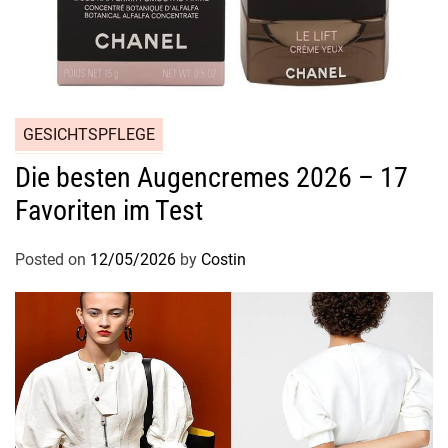
c
h
t
b
a
GESICHTSPFLEGE
r
–
Die besten Augencremes 2026 – 17
u
Favoriten im Test
n
d
Posted on
12/05/2026
by
Costin
b
e
i
S
t
a
r
s