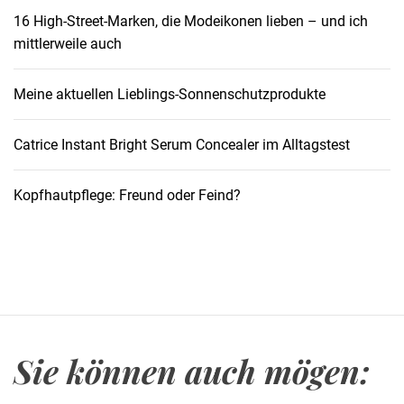
l
16 High-Street-Marken, die Modeikonen lieben – und ich
e
mittlerweile auch
g
e
Meine aktuellen Lieblings-Sonnenschutzprodukte
:
E
i
Catrice Instant Bright Serum Concealer im Alltagstest
n
L
Kopfhautpflege: Freund oder Feind?
e
i
t
f
a
d
e
Sie können auch mögen:
n
z