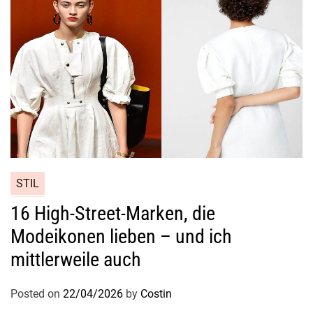
h
t
s
c
r
e
m
e
s
STIL
16 High-Street-Marken, die
Modeikonen lieben – und ich
mittlerweile auch
Posted on
22/04/2026
by
Costin