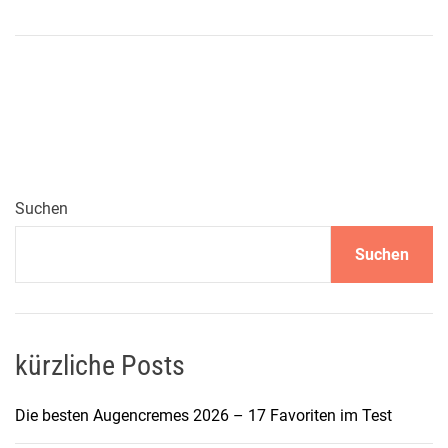
n
D
i
e
K
u
n
s
t
Suchen
d
Suchen
e
r
H
a
u
kürzliche Posts
t
p
Die besten Augencremes 2026 – 17 Favoriten im Test
f