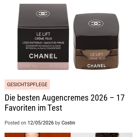
u
h
o
c
h
w
e
r
t
i
g
GESICHTSPFLEGE
e
n
Die besten Augencremes 2026 – 17
G
Favoriten im Test
e
s
Posted on
12/05/2026
by
Costin
i
c