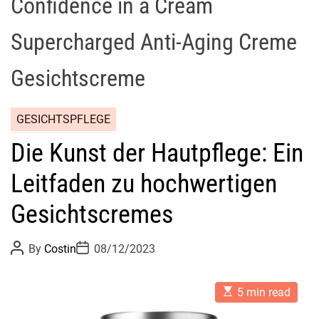
Confidence in a Cream
Supercharged Anti-Aging Creme
Gesichtscreme
GESICHTSPFLEGE
Die Kunst der Hautpflege: Ein
Leitfaden zu hochwertigen
Gesichtscremes
P
P
By
Costin
08/12/2023
o
o
s
s
t
t
E
A
D
5 min read
s
u
a
t
t
t