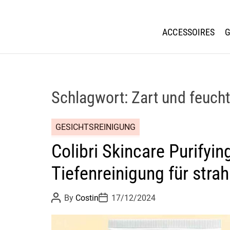
ACCESSOIRES
G
Schlagwort:
Zart und feuch
GESICHTSREINIGUNG
Colibri Skincare Purifyi
Tiefenreinigung für stra
P
P
By
Costin
17/12/2024
o
o
s
s
t
t
A
D