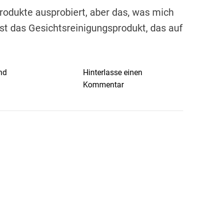
rodukte ausprobiert, aber das, was mich
, ist das Gesichtsreinigungsprodukt, das auf
nd
Hinterlasse einen
o
Kommentar
n
C
o
l
i
b
r
i
S
k
i