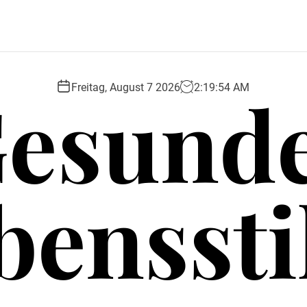
esund
Freitag, August 7 2026
2
:
19
:
55
AM
benssti