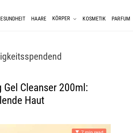
KÖRPER
ESUNDHEIT
HAARE
KOSMETIK
PARFUM
tigkeitsspendend
ng Gel Cleanser 200ml:
hlende Haut
E
7 min read