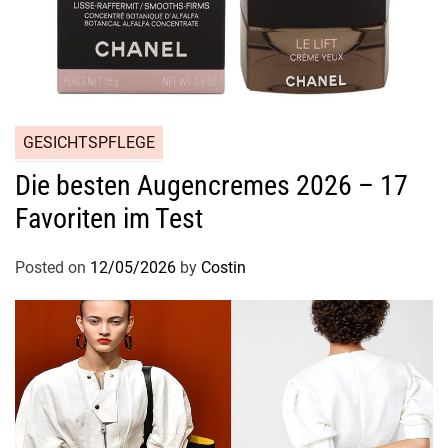
i
t
M
u
t
z
GESICHTSPFLEGE
u
r
Die besten Augencremes 2026 – 17
K
Favoriten im Test
o
m
Posted on
12/05/2026
by
Costin
b
i
n
a
t
i
o