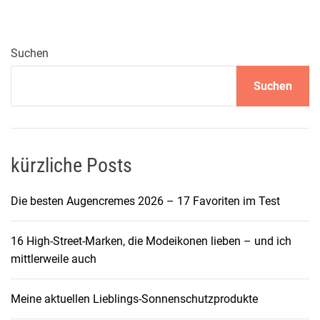
n
s
i
Suchen
n
Suchen
d
S
t
a
t
kürzliche Posts
e
m
Die besten Augencremes 2026 – 17 Favoriten im Test
e
n
16 High-Street-Marken, die Modeikonen lieben – und ich
t
mittlerweile auch
s
:
Meine aktuellen Lieblings-Sonnenschutzprodukte
W
i