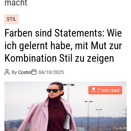
macht
STIL
Farben sind Statements: Wie
ich gelernt habe, mit Mut zur
Kombination Stil zu zeigen
P
P
By
Costin
04/10/2025
o
o
s
s
t
t
E
A
D
7 min read
s
u
a
t
t
t
i
h
e
m
o
a
r
t
e
d