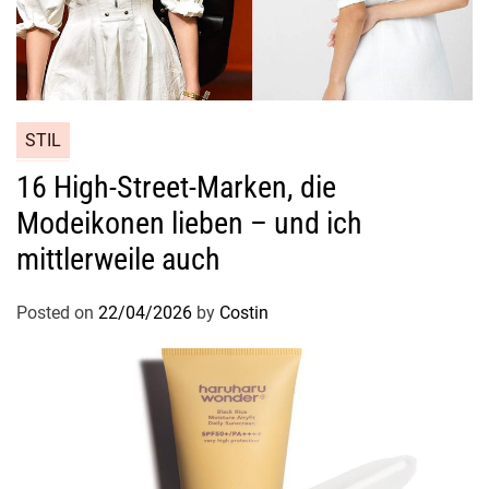
n
S
t
i
l
z
STIL
u
16 High-Street-Marken, die
z
Modeikonen lieben – und ich
e
i
mittlerweile auch
g
e
Posted on
22/04/2026
by
Costin
n