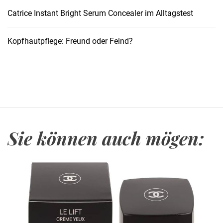
e
Catrice Instant Bright Serum Concealer im Alltagstest
i
c
Kopfhautpflege: Freund oder Feind?
h
g
e
l
e
r
n
Sie können auch mögen:
t
h
a
b
e
,
m