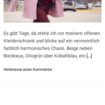
r
e
a
d
t
i
m
e
Es gibt Tage, da stehe ich vor meinem offenen
Kleiderschrank und blicke auf ein vermeintlich
farblich harmonisches Chaos. Beige neben
Bordeaux, Olivgrün über Kobaltblau, ein
[…]
o
Hinterlasse einen Kommentar
n
F
a
r
b
e