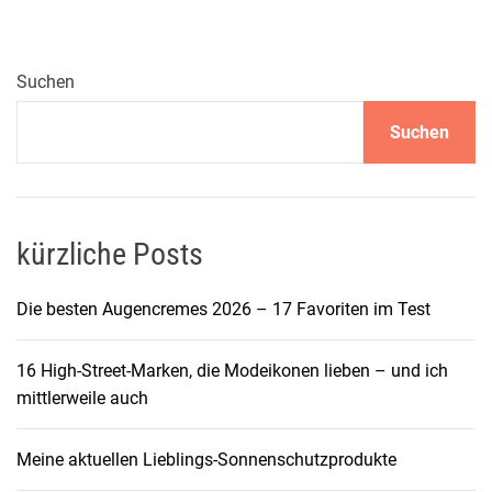
o
l
l
Suchen
e
Suchen
V
i
e
l
f
kürzliche Posts
a
l
Die besten Augencremes 2026 – 17 Favoriten im Test
t
:
16 High-Street-Marken, die Modeikonen lieben – und ich
T
mittlerweile auch
r
e
Meine aktuellen Lieblings-Sonnenschutzprodukte
n
d