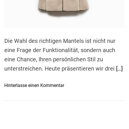
r
e
a
d
t
i
m
e
Die Wahl des richtigen Mantels ist nicht nur
eine Frage der Funktionalität, sondern auch
eine Chance, Ihren persönlichen Stil zu
unterstreichen. Heute präsentieren wir drei
[…]
o
Hinterlasse einen Kommentar
n
S
t
i
l
v