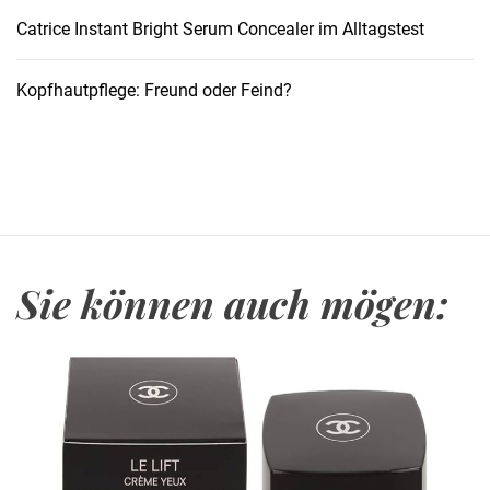
i
Catrice Instant Bright Serum Concealer im Alltagstest
g
e
Kopfhautpflege: Freund oder Feind?
D
a
m
e
n
m
ä
Sie können auch mögen:
n
t
e
l
f
ü
r