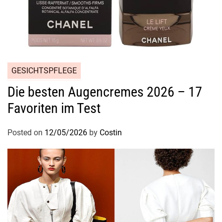
j
e
d
e
G
e
GESICHTSPFLEGE
l
e
Die besten Augencremes 2026 – 17
g
Favoriten im Test
e
n
Posted on
12/05/2026
by
Costin
h
e
i
t