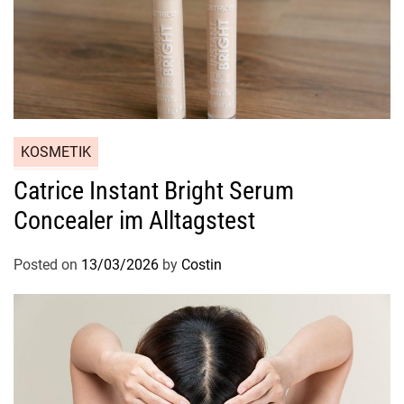
r
i
n
k
f
l
a
KOSMETIK
s
Catrice Instant Bright Serum
c
Concealer im Alltagstest
h
e
Posted on
13/03/2026
by
Costin