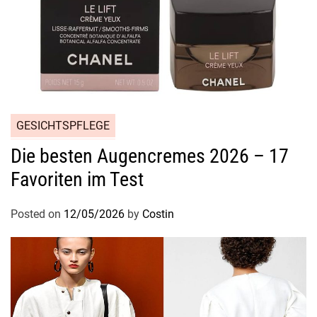
t
“
u
b
e
r
B
GESICHTSPFLEGE
o
t
Die besten Augencremes 2026 – 17
t
Favoriten im Test
l
e
Posted on
12/05/2026
by
Costin
”
S
o
f
t
T