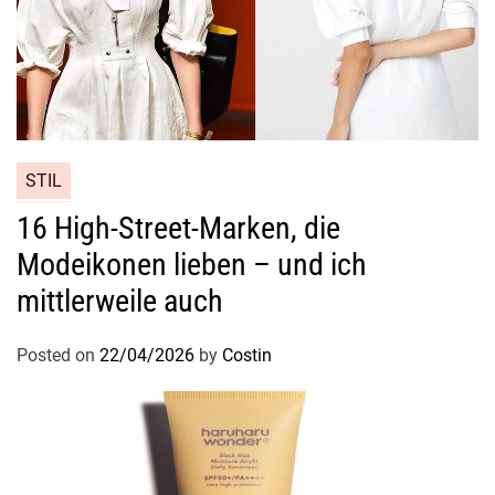
o
u
c
h
+
S
i
STIL
e
16 High-Street-Marken, die
b
Modeikonen lieben – und ich
–
B
mittlerweile auch
P
A
Posted on
22/04/2026
by
Costin
-
F
r
e
i