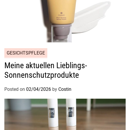
–
M
u
l
t
i
f
GESICHTSPFLEGE
u
n
Meine aktuellen Lieblings-
k
Sonnenschutzprodukte
t
i
Posted on
02/04/2026
by
Costin
o
n
a
l
e
T