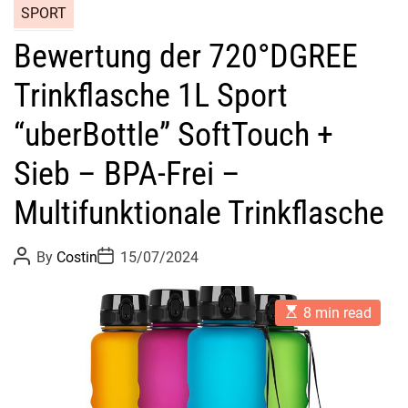
SPORT
Bewertung der 720°DGREE
Trinkflasche 1L Sport
“uberBottle” SoftTouch +
Sieb – BPA-Frei –
Multifunktionale Trinkflasche
P
P
By
Costin
15/07/2024
o
o
s
s
t
t
E
A
D
8 min read
s
u
a
t
t
t
i
h
e
m
o
a
r
t