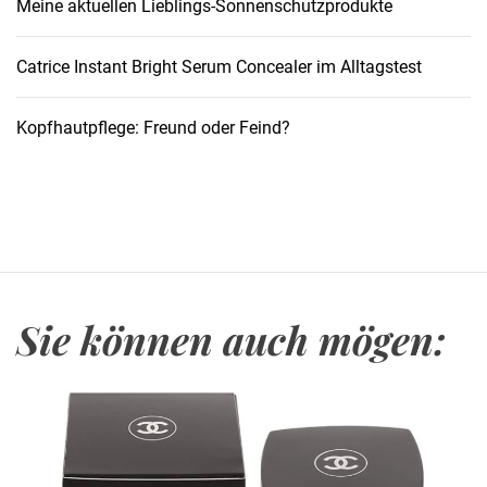
Meine aktuellen Lieblings-Sonnenschutzprodukte
T
r
i
Catrice Instant Bright Serum Concealer im Alltagstest
n
k
Kopfhautpflege: Freund oder Feind?
f
l
a
s
c
h
e
Sie können auch mögen:
1
L
S
p
o
r