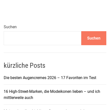
e
r
t
u
n
Suchen
g
Suchen
d
e
r
7
2
kürzliche Posts
0
°
Die besten Augencremes 2026 – 17 Favoriten im Test
D
G
16 High-Street-Marken, die Modeikonen lieben – und ich
R
mittlerweile auch
E
E