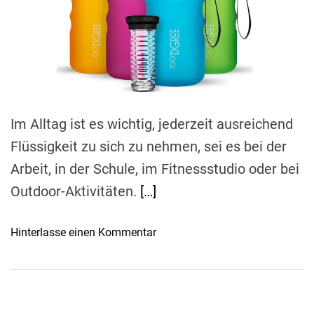
e
d
r
e
a
d
t
i
m
e
Im Alltag ist es wichtig, jederzeit ausreichend
Flüssigkeit zu sich zu nehmen, sei es bei der
Arbeit, in der Schule, im Fitnessstudio oder bei
Outdoor-Aktivitäten.
[…]
o
Hinterlasse einen Kommentar
n
B
e
w