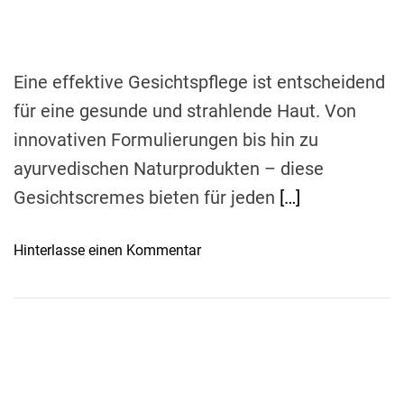
t
i
m
e
Eine effektive Gesichtspflege ist entscheidend
für eine gesunde und strahlende Haut. Von
innovativen Formulierungen bis hin zu
ayurvedischen Naturprodukten – diese
Gesichtscremes bieten für jeden
[…]
o
Hinterlasse einen Kommentar
n
S
t
r
a
h