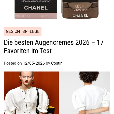
e
i
n
e
g
GESICHTSPFLEGE
e
s
Die besten Augencremes 2026 – 17
u
Favoriten im Test
n
d
Posted on
12/05/2026
by
Costin
e
H
a
u
t
p
f
l