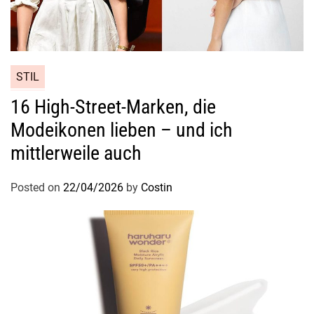
e
g
e
STIL
16 High-Street-Marken, die
Modeikonen lieben – und ich
mittlerweile auch
Posted on
22/04/2026
by
Costin