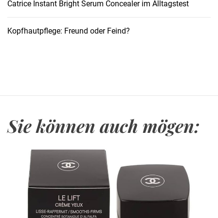
n
Catrice Instant Bright Serum Concealer im Alltagstest
G
e
Kopfhautpflege: Freund oder Feind?
s
i
c
h
t
s
c
Sie können auch mögen:
r
e
m
e
s
f
ü
r