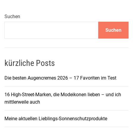
l
e
n
Suchen
d
Suchen
e
H
a
u
t
kürzliche Posts
:
D
Die besten Augencremes 2026 – 17 Favoriten im Test
i
e
16 High-Street-Marken, die Modeikonen lieben – und ich
b
mittlerweile auch
e
s
Meine aktuellen Lieblings-Sonnenschutzprodukte
t
e