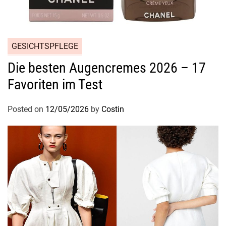
t
r
ä
g
GESICHTSPFLEGE
s
t
Die besten Augencremes 2026 – 17
Favoriten im Test
Posted on
12/05/2026
by
Costin