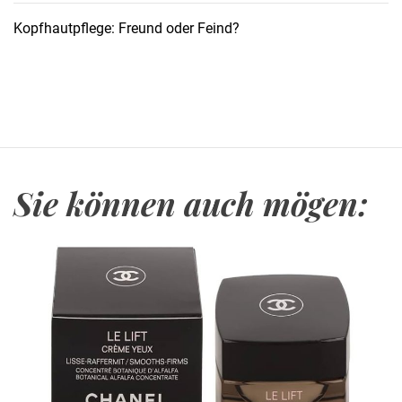
u
Kopfhautpflege: Freund oder Feind?
r
ü
c
k
–
w
e
Sie können auch mögen:
n
n
d
u
i
h
n
s
o