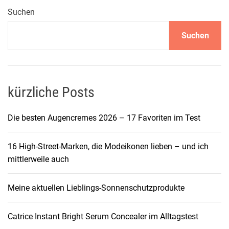
S
Suchen
h
Suchen
o
u
l
d
e
kürzliche Posts
r
-
Die besten Augencremes 2026 – 17 Favoriten im Test
T
r
16 High-Street-Marken, die Modeikonen lieben – und ich
e
mittlerweile auch
n
d
Meine aktuellen Lieblings-Sonnenschutzprodukte
i
s
t
Catrice Instant Bright Serum Concealer im Alltagstest
z