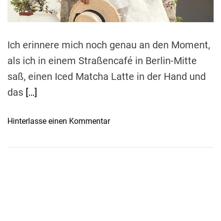
t
i
m
e
Ich erinnere mich noch genau an den Moment,
als ich in einem Straßencafé in Berlin-Mitte
saß, einen Iced Matcha Latte in der Hand und
das
[…]
o
Hinterlasse einen Kommentar
n
D
e
r
O
f
f
-