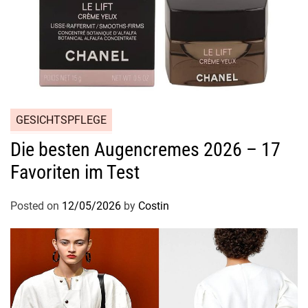
u
h
e
n
b
i
s
GESICHTSPFLEGE
z
u
Die besten Augencremes 2026 – 17
M
Favoriten im Test
u
l
Posted on
12/05/2026
by
Costin
t
i
f
u
n
k