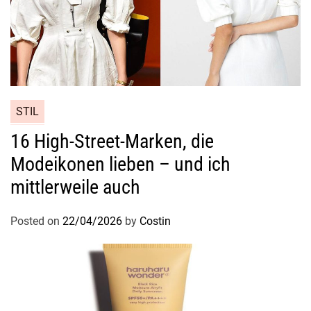
t
i
o
n
s
s
c
STIL
h
16 High-Street-Marken, die
u
Modeikonen lieben – und ich
h
e
mittlerweile auch
n
Posted on
22/04/2026
by
Costin