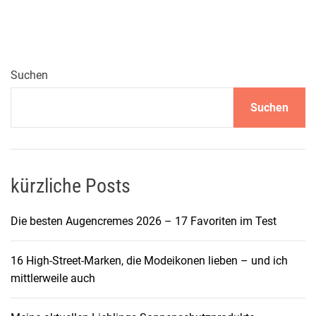
u
h
v
i
e
Suchen
l
Suchen
f
a
l
t
f
kürzliche Posts
ü
r
Die besten Augencremes 2026 – 17 Favoriten im Test
j
e
16 High-Street-Marken, die Modeikonen lieben – und ich
d
mittlerweile auch
e
n