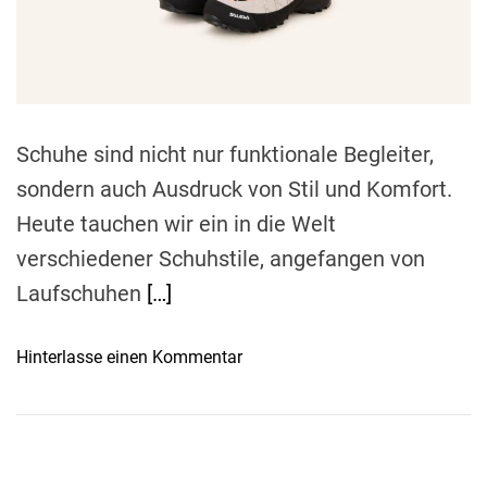
r
e
a
d
t
i
m
e
Schuhe sind nicht nur funktionale Begleiter,
sondern auch Ausdruck von Stil und Komfort.
Heute tauchen wir ein in die Welt
verschiedener Schuhstile, angefangen von
Laufschuhen
[…]
o
Hinterlasse einen Kommentar
n
S
c
h