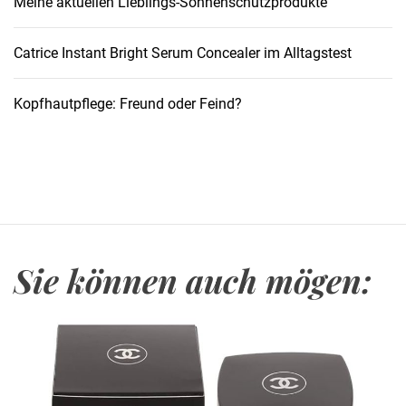
Meine aktuellen Lieblings-Sonnenschutzprodukte
S
c
h
Catrice Instant Bright Serum Concealer im Alltagstest
r
i
Kopfhautpflege: Freund oder Feind?
t
t
:
V
o
n
L
Sie können auch mögen:
a
u
f
s
c
h