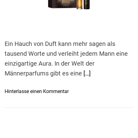
r
e
a
d
t
i
m
e
Ein Hauch von Duft kann mehr sagen als
tausend Worte und verleiht jedem Mann eine
einzigartige Aura. In der Welt der
Männerparfums gibt es eine
[…]
o
Hinterlasse einen Kommentar
n
D
e
r
D
u