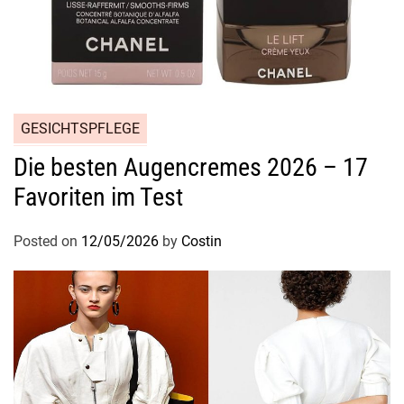
m
o
d
e
r
n
GESICHTSPFLEGE
e
n
Die besten Augencremes 2026 – 17
M
Favoriten im Test
a
n
Posted on
12/05/2026
by
Costin
n