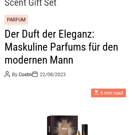
Scent Gift Set
PARFUM
Der Duft der Eleganz:
Maskuline Parfums für den
modernen Mann
P
P
By
Costin
22/08/2023
o
o
s
s
t
t
E
A
D
6 min read
s
u
a
t
t
t
i
h
e
m
o
a
r
t
e
d