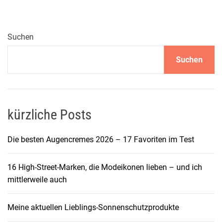
f
t
d
Suchen
e
Suchen
r
E
l
e
g
kürzliche Posts
a
n
Die besten Augencremes 2026 – 17 Favoriten im Test
z
:
16 High-Street-Marken, die Modeikonen lieben – und ich
M
mittlerweile auch
a
s
Meine aktuellen Lieblings-Sonnenschutzprodukte
k
u