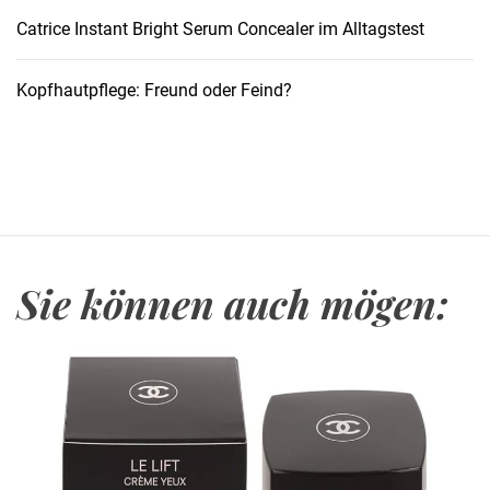
l
Catrice Instant Bright Serum Concealer im Alltagstest
i
n
Kopfhautpflege: Freund oder Feind?
e
P
a
r
f
u
m
Sie können auch mögen:
s
f
ü
r
d
e
n