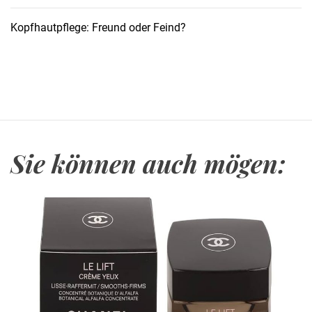
d
i
Kopfhautpflege: Freund oder Feind?
e
K
u
n
s
t
d
Sie können auch mögen:
e
s
H
a
a
r
p
a
r