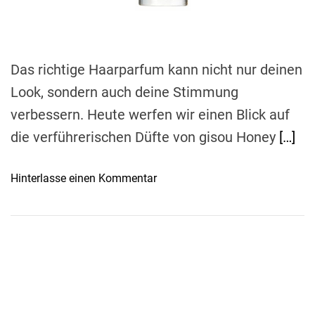
d
t
i
m
e
Das richtige Haarparfum kann nicht nur deinen
Look, sondern auch deine Stimmung
verbessern. Heute werfen wir einen Blick auf
die verführerischen Düfte von gisou Honey
[…]
o
Hinterlasse einen Kommentar
n
D
e
r
D
u
f