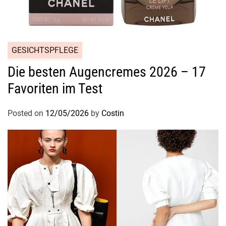
f
u
m
s
GESICHTSPFLEGE
Die besten Augencremes 2026 – 17
Favoriten im Test
Posted on
12/05/2026
by
Costin