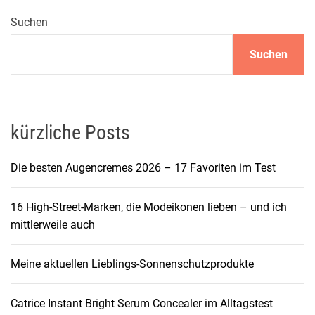
t
d
Suchen
e
Suchen
r
H
a
a
r
kürzliche Posts
e
:
Die besten Augencremes 2026 – 17 Favoriten im Test
E
n
16 High-Street-Marken, die Modeikonen lieben – und ich
t
mittlerweile auch
d
e
Meine aktuellen Lieblings-Sonnenschutzprodukte
c
k
e
Catrice Instant Bright Serum Concealer im Alltagstest