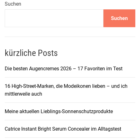
a
Suchen
m
Suchen
H
a
n
d
g
kürzliche Posts
e
l
Die besten Augencremes 2026 – 17 Favoriten im Test
e
n
16 High-Street-Marken, die Modeikonen lieben – und ich
k
mittlerweile auch
:
D
Meine aktuellen Lieblings-Sonnenschutzprodukte
i
e
K
Catrice Instant Bright Serum Concealer im Alltagstest
u