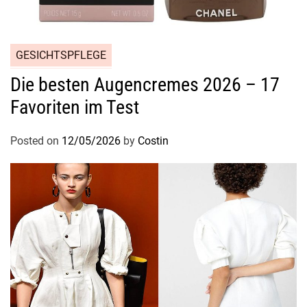
i
n
g
GESICHTSPFLEGE
s
Die besten Augencremes 2026 – 17
Favoriten im Test
Posted on
12/05/2026
by
Costin