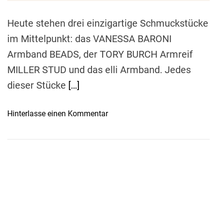
m
e
Heute stehen drei einzigartige Schmuckstücke
im Mittelpunkt: das VANESSA BARONI
Armband BEADS, der TORY BURCH Armreif
MILLER STUD und das elli Armband. Jedes
dieser Stücke
[…]
o
Hinterlasse einen Kommentar
n
E
l
e
g
a
n
z