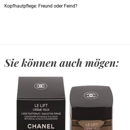
n
Kopfhautpflege: Freund oder Feind?
s
t
d
e
s
A
r
Sie können auch mögen:
m
b
a
n
d
-
S
t
y
l