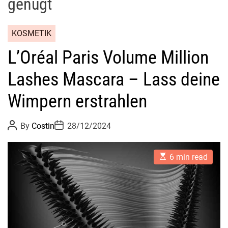
genügt
KOSMETIK
L’Oréal Paris Volume Million
Lashes Mascara – Lass deine
Wimpern erstrahlen
P
P
By
Costin
28/12/2024
o
o
s
s
t
t
E
A
D
6 min read
s
u
a
t
t
t
i
h
e
m
o
a
r
t
e
d