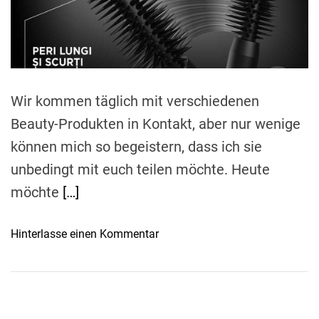
r
e
a
d
t
i
m
e
Wir kommen täglich mit verschiedenen
Beauty-Produkten in Kontakt, aber nur wenige
können mich so begeistern, dass ich sie
unbedingt mit euch teilen möchte. Heute
möchte
[…]
o
Hinterlasse einen Kommentar
n
L
’
O