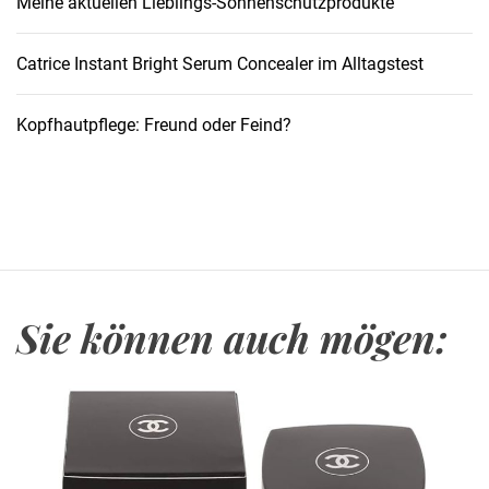
Meine aktuellen Lieblings-Sonnenschutzprodukte
l
i
o
Catrice Instant Bright Serum Concealer im Alltagstest
n
L
Kopfhautpflege: Freund oder Feind?
a
s
h
e
s
M
a
Sie können auch mögen:
s
c
a
r
a
–