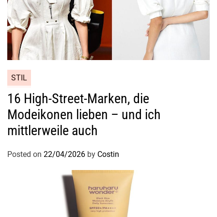
s
t
r
a
h
l
e
STIL
n
16 High-Street-Marken, die
Modeikonen lieben – und ich
mittlerweile auch
Posted on
22/04/2026
by
Costin