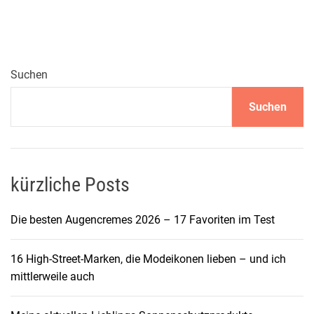
r
é
a
l
P
Suchen
a
Suchen
r
i
s
V
o
kürzliche Posts
l
u
Die besten Augencremes 2026 – 17 Favoriten im Test
m
e
16 High-Street-Marken, die Modeikonen lieben – und ich
M
mittlerweile auch
i
l