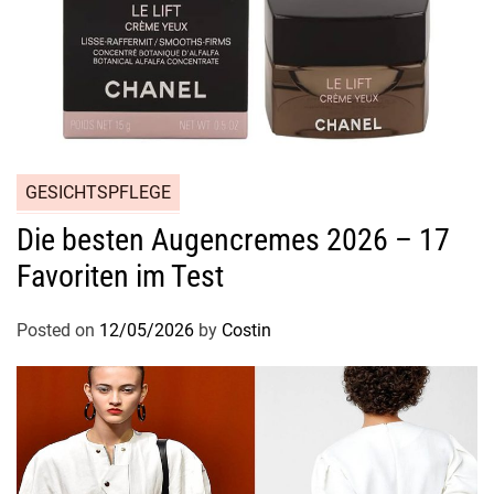
L
a
s
s
d
e
i
GESICHTSPFLEGE
n
e
Die besten Augencremes 2026 – 17
W
Favoriten im Test
i
m
Posted on
12/05/2026
by
Costin
p
e
r
n
e
r