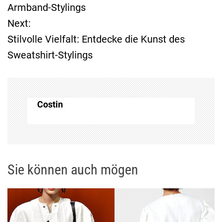
e
Armband-Stylings
Next:
i
Stilvolle Vielfalt: Entdecke die Kunst des
t
Sweatshirt-Stylings
r
a
Costin
g
s
n
Sie können auch mögen
a
v