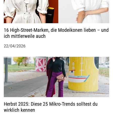
i
g
16 High-Street-Marken, die Modeikonen lieben – und
a
ich mittlerweile auch
t
22/04/2026
i
o
n
Herbst 2025: Diese 25 Mikro-Trends solltest du
wirklich kennen