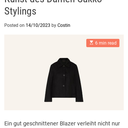
Stylings
Posted on
14/10/2023
by
Costin
E
6 min read
s
t
i
m
a
t
e
d
r
e
a
d
t
i
m
e
Ein gut geschnittener Blazer verleiht nicht nur