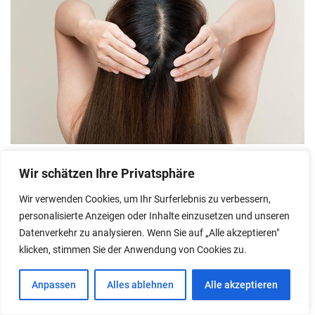
HAARE
Wir schätzen Ihre Privatsphäre
Kopfhautpflege: Freund oder Feind?
Wir verwenden Cookies, um Ihr Surferlebnis zu verbessern,
personalisierte Anzeigen oder Inhalte einzusetzen und unseren
Datenverkehr zu analysieren. Wenn Sie auf „Alle akzeptieren"
Posted on
21/02/2026
by
Costin
klicken, stimmen Sie der Anwendung von Cookies zu.
Anpassen
Alles ablehnen
Alle akzeptieren