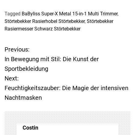
Tagged
BaByliss Super-X Metal 15-in-1 Multi Trimmer
,
Störtebekker Rasierhobel Störtebekker
,
Störtebekker
Rasiermesser Schwarz Störtebekker
Previous:
B
In Bewegung mit Stil: Die Kunst der
e
Sportbekleidung
Next:
i
Feuchtigkeitszauber: Die Magie der intensiven
t
Nachtmasken
r
a
Costin