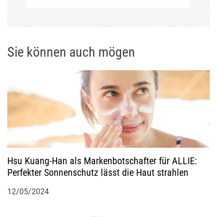
g
s
n
Sie können auch mögen
a
v
i
g
Hsu Kuang-Han als Markenbotschafter für ALLIE:
a
Perfekter Sonnenschutz lässt die Haut strahlen
t
12/05/2024
i