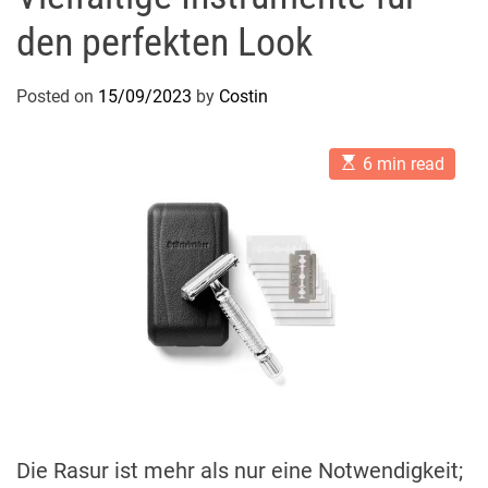
den perfekten Look
Posted on
15/09/2023
by
Costin
E
6 min read
s
t
i
m
a
t
e
d
r
e
a
d
t
i
m
e
Die Rasur ist mehr als nur eine Notwendigkeit;